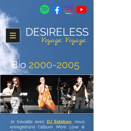
DESIRELESS
V
oyage,
V
oyage...
Bio
2000-2005
Je travaille avec
DJ Esteban
, nous
enregistrons l'album
More Love &