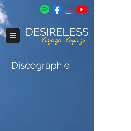
DESIRELESS
V
oyage,
V
oyage...
Discographie