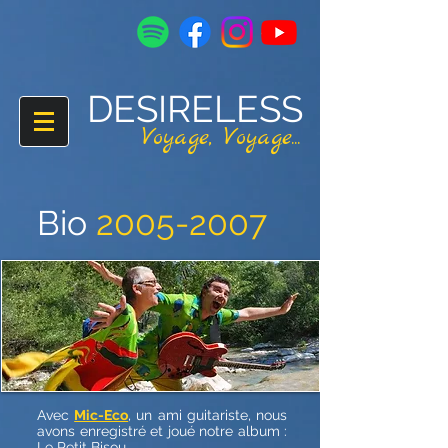
DESIRELESS
V
oyage,
V
oyage...
Bio
2005-2007
Avec
Mic-Eco
, un ami guitariste, nous
avons enregistré et joué notre album :
Le Petit Bisou.